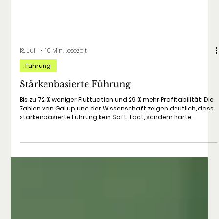
18. Juli
10 Min. Lesezeit
Führung
Stärkenbasierte Führung
Bis zu 72 % weniger Fluktuation und 29 % mehr Profitabilität: Die
Zahlen von Gallup und der Wissenschaft zeigen deutlich, dass
stärkenbasierte Führung kein Soft-Fact, sondern harte
Betriebswirtschaft ist. Lerne in diesem praxisnahen Leitfaden
das Linley-Stärken-Modell kennen und erfahre, wie du als
Führungskraft oder HR-Profi Potenziale gezielt maximierst.