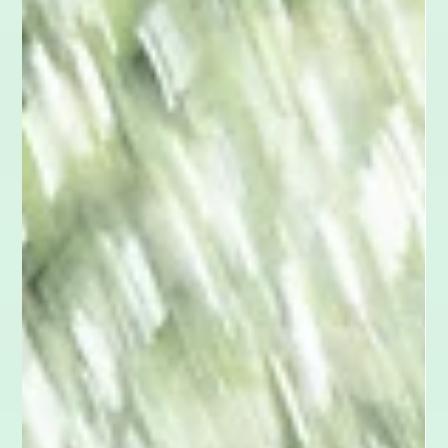
4. Juni
5 Min. Lesezeit
Transformation
Das ADKAR-Modell im Change
Management
Ein Change-Prozess ist strategisch perfekt geplant, doch dein
Team zieht nicht mit? Veränderungen scheitern selten an der
Technologie, sondern am Menschen. Während die Kübler-
Ross-Kurve die emotionalen Phasen beschreibt, liefert das
ADKAR-Modell einen konkreten, strukturierten Fahrplan für
Führungskräfte. In diesem Blogpost erfährst du, wie die 5
Phasen (Awareness, Desire, Knowledge, Ability, Reinforcement)
funktionieren und wie du das Modell als praktischen Check-up
in deine