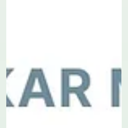
4. Juni
5 Min. Lesezeit
Führung
Selbstführung für Führungskräfte: Warum
Resilienz deine wichtigste Kompetenz ist
Wie gelingt gesunde Selbstführung für Führungskräfte in der
permanenten Transformation? Klassisches Zeitmanagement
greift zu kurz, wenn der Druck steigt. Laut Gallup-Index nehmen
psychische Belastungen im Business rasant zu. Erfahre in
diesem Beitrag, warum Resilienz deine wichtigste
Führungskompetenz ist, wie du Burnout-Warnsignale
rechtzeitig erkennst und mit 3 praxiserprobten Tipps deine
mentale Energie erfolgreich managst.