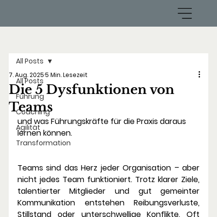
All Posts
7. Aug. 2025
5 Min. Lesezeit
All Posts
Die 5 Dysfunktionen von
Führung
Teams
Coaching
und was Führungskräfte für die Praxis daraus 
Agilität
lernen können.
Transformation
Teams sind das Herz jeder Organisation – aber 
nicht jedes Team funktioniert.
 Trotz klarer Ziele, 
talentierter Mitglieder und gut gemeinter 
Kommunikation entstehen Reibungsverluste, 
Stillstand oder unterschwellige Konflikte. Oft 