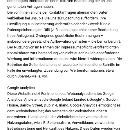
berechtigtes Interesse an der effektiven Bearbeitung der an uns
gerichteten Anfragen haben.
Die von Ihnen an uns per Kontaktanfragen übersandten Daten
verbleiben bei uns, bis Sie uns zur Löschung auffordern, Ihre
Einwilligung zur Speicherung widerrufen oder der Zweck für die
Datenspeicherung entfällt (z. B. nach abgeschlossener Bearbeitung
Ihres Anliegens). Zwingende gesetzliche Bestimmungen –
insbesondere gesetzliche Aufbewahrungsfristen – bleiben unberührt.
Der Nutzung von im Rahmen der Impressumspflicht veröffentlichten
Kontaktdaten zur Übersendung von nicht ausdrücklich angeforderter
Werbung und Informationsmaterialien wird hiermit widersprochen. Die
Betreiber der Seiten behalten sich ausdrücklich rechtliche Schritte im
Falle der unverlangten Zusendung von Werbeinformationen, etwa
durch Spam-E-Mails, vor.
Google Analytics
Diese Website nutzt Funktionen des Webanalysedienstes Google
Analytics. Anbieter ist die Google Ireland Limited („Google“), Gordon
House, Barrow Street, Dublin 4, Irland. Google Analytics ermöglicht es
dem Websitebetreiber, das Verhalten der Websitebesucher zu
analysieren. Hierbei erhält der Websitebetreiber verschiedene
Nutzungsdaten, wie z.B. Seitenaufrufe, Verweildauer, verwendete
Betriebssysteme und Herkunft des Nutzers. Diese Daten werden von