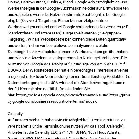
House, Barrow Street, Dublin 4, Irland. Google Ads ermöglicht es uns
Werbeanzeigen in der Google-Suchmaschine oder auf Drittwebseiten
auszuspielen, wenn der Nutzer bestimmte Suchbegriffe bei Google
eingibt (Keyword-Targeting). Ferner können zielgerichtete
Werbeanzeigen anhand der bei Google vorhandenen Nutzerdaten (z.B.
Standortdaten und Interessen) ausgespielt werden (Zielgruppen-
Targeting). Wir als Websitebetreiber können diese Daten quantitativ
auswerten, indem wir beispielsweise analysieren, welche
Suchbegriffe zur Ausspielung unserer Werbeanzeigen geführt haben
und wie viele Anzeigen zu entsprechenden Klicks geführt haben. Die
Nutzung von Google Ads erfolgt auf Grundlage von Art. 6 Abs. 1 lit. f
DSGVO. Der Websitebetreiber hat ein berechtigtes Interesse an einer
möglichst effektiven Vermarktung seiner Dienstleistung Produkte. Die
Datenübertragung in die USA wird auf die Standardvertragsklauseln
der EU-Kommission gestützt. Details finden Sie
hier:
https://policies.google.com/privacy/frameworks
und
https://priva
cy.google.com/businesses/controllerterms/mccs/
.
Calendly
Auf unserer Website haben Sie die Möglichkeit, Termine mit uns zu
vereinbaren. Für die Terminbuchung nutzen wir das Tool „Calendly“.
Anbieter ist die Calendly LLC, 271 17th St NW, 10th Floor, Atlanta,
Georgia 30363, USA (nachfolgend „Calendly“). Zum Zweck der