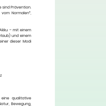
e sind Prävention. 
t vom Normalen“, 
Akku – mit einem 
rlaub) und einem 
ner dieser Modi 
nz
ine qualitative 
atur, Bewegung, 