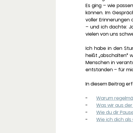
Es ging – wie passen
können. Im Gespräch
voller Erinnerungen
– und ich dachte: Ja,
vielen von uns schwer
Ich habe in den Stu
heißt „abschalten“ w
Menschen in verantw
entstanden – für mic
In diesem Beitrag erf
-       
Warum regelmäß
-       
Was wir aus der
-       
Wie du dir Paus
-       
Wie ich dich al