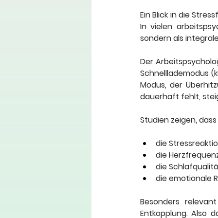
Ein Blick in die Stre
In vielen arbeitsps
sondern als integral
Der Arbeitspsycholo
Schnelllademodus (k
Modus, der Überhit
dauerhaft fehlt, ste
Studien zeigen, dass
die Stressreakti
die Herzfrequenzv
die Schlafqualit
die emotionale R
Besonders relevant
Entkopplung. Also d