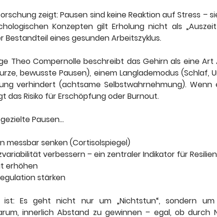
ssforschung zeigt: Pausen sind keine Reaktion auf Stress – si
ychologischen Konzepten gilt Erholung nicht als „Auszei
er Bestandteil eines gesunden Arbeitszyklus.
ge Theo Compernolle beschreibt das Gehirn als eine Art 
urze, bewusste Pausen), einem Langlademodus (Schlaf, U
zung verhindert (achtsame Selbstwahrnehmung). Wenn ei
igt das Risiko für Erschöpfung oder Burnout.
 gezielte Pausen…
on messbar senken (Cortisolspiegel)
ariabilität verbessern – ein zentraler Indikator für Resilie
ät erhöhen
egulation stärken
 ist: Es geht nicht nur um „Nichtstun“, sondern um e
arum, innerlich Abstand zu gewinnen – egal, ob durch N