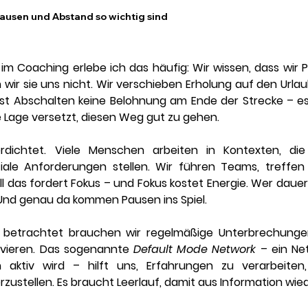
usen und Abstand so wichtig sind
 im Coaching erlebe ich das häufig: Wir wissen, 
dass
 wir 
ir sie uns nicht. Wir verschieben Erholung auf den Urlau
ist Abschalten keine Belohnung am Ende der Strecke – es 
e Lage versetzt, diesen Weg gut zu gehen.
erdichtet. Viele Menschen arbeiten in Kontexten, die 
ale Anforderungen stellen. Wir führen Teams, treffen 
ll das fordert Fokus – und Fokus kostet Energie. Wer dauerha
Und genau da kommen Pausen ins Spiel.
 betrachtet brauchen wir regelmäßige Unterbrechungen
ivieren. Das sogenannte 
Default Mode Network
 – ein Ne
aktiv wird – hilft uns, Erfahrungen zu verarbeiten, z
tellen. Es braucht Leerlauf, damit aus Information wiede