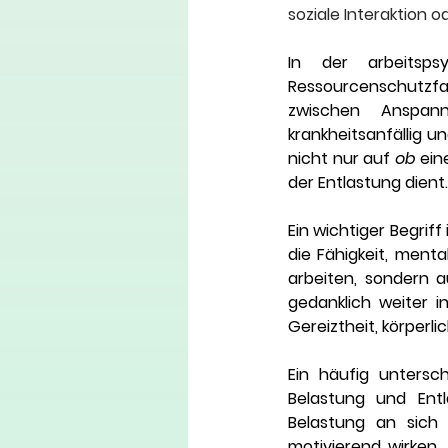
soziale Interaktion o
In der arbeitsps
Ressourcenschutzfa
zwischen Anspann
krankheitsanfällig u
nicht nur auf 
ob
 ei
der Entlastung dient
Ein wichtiger Begri
die Fähigkeit, menta
arbeiten, sondern a
gedanklich weiter i
Gereiztheit, körper
Ein häufig untersc
Belastung und Entl
Belastung an sich 
motivierend wirken,