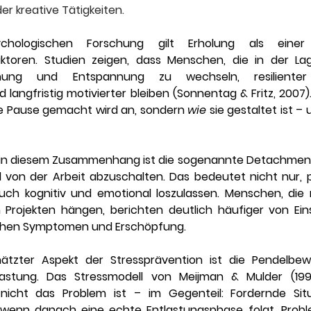
der kreative Tätigkeiten.
ychologischen Forschung gilt Erholung als einer 
ktoren. Studien zeigen, dass Menschen, die in der Lag
ung und Entspannung zu wechseln, resilienter 
nd langfristig motivierter bleiben (Sonnentag & Fritz, 2007
ne Pause gemacht wird an, sondern 
wie
 sie gestaltet ist – 
.
ff in diesem Zusammenhang ist die sogenannte Detachment-
l von der Arbeit abzuschalten. Das bedeutet nicht nur, p
uch kognitiv und emotional loszulassen. Menschen, die 
n Projekten hängen, berichten deutlich häufiger von Ein
lichen Symptomen und Erschöpfung.
hätzter Aspekt der Stressprävention ist die Pendelbe
astung. Das Stressmodell von Meijman & Mulder (199
nicht das Problem ist – im Gegenteil: Fordernde Sit
 wenn danach eine echte Entlastungsphase folgt. Proble