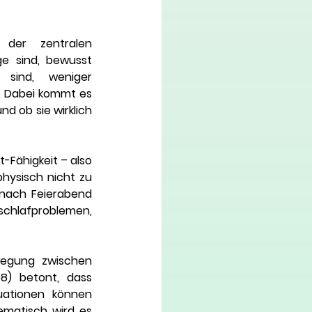
der zentralen 
e sind, bewusst 
sind, weniger 
). Dabei kommt es 
und ob sie wirklich 
Fähigkeit – also 
hysisch nicht zu 
nach Feierabend 
schlafproblemen, 
wegung zwischen 
8) betont, dass 
uationen können 
matisch wird es 