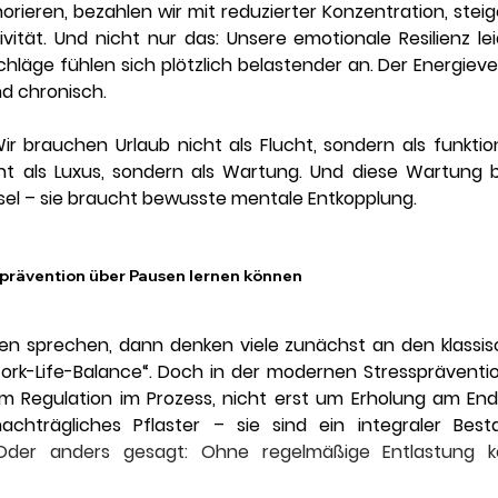
rieren, bezahlen wir mit reduzierter Konzentration, steige
vität. Und nicht nur das: Unsere emotionale Resilienz leid
hläge fühlen sich plötzlich belastender an. Der Energieverl
d chronisch.
ir brauchen Urlaub nicht als Flucht, sondern als funktion
ht als Luxus, sondern als Wartung. Und diese Wartung b
l – sie braucht bewusste mentale Entkopplung.
sprävention über Pausen lernen können
n sprechen, dann denken viele zunächst an den klassisc
rk-Life-Balance“. Doch in der modernen Stresspräventio
 Regulation im Prozess, nicht erst um Erholung am Ende
. Oder anders gesagt: Ohne regelmäßige Entlastung ke