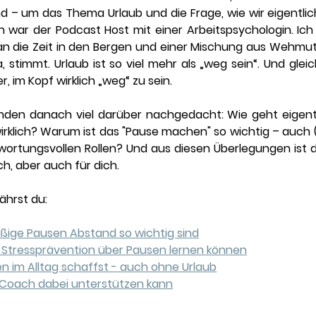
d – um das Thema Urlaub und die Frage, wie wir eigentlic
 war der Podcast Host mit einer Arbeitspsychologin. Ich 
 an die Zeit in den Bergen und einer Mischung aus Wehmut
 stimmt. Urlaub ist so viel mehr als „weg sein“. Und gleichz
, im Kopf wirklich „weg“ zu sein.
nden danach viel darüber nachgedacht: Wie geht eigentl
irklich? Warum ist das "Pause machen" so wichtig – auch (
ortungsvollen Rollen? Und aus diesen Überlegungen ist di
h, aber auch für dich.
ährst du:
ige Pausen Abstand so wichtig sind
 Stressprävention über Pausen lernen können
en im Alltag schaffst - auch ohne Urlaub
s Coach dabei unterstützen kann