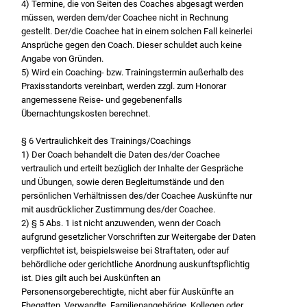
4) Termine, die von Seiten des Coaches abgesagt werden
müssen, werden dem/der Coachee nicht in Rechnung
gestellt. Der/die Coachee hat in einem solchen Fall keinerlei
Ansprüche gegen den Coach. Dieser schuldet auch keine
Angabe von Gründen.
5) Wird ein Coaching- bzw. Trainingstermin außerhalb des
Praxisstandorts vereinbart, werden zzgl. zum Honorar
angemessene Reise- und gegebenenfalls
Übernachtungskosten berechnet.
§ 6 Vertraulichkeit des Trainings/Coachings
1) Der Coach behandelt die Daten des/der Coachee
vertraulich und erteilt bezüglich der Inhalte der Gespräche
und Übungen, sowie deren Begleitumstände und den
persönlichen Verhältnissen des/der Coachee Auskünfte nur
mit ausdrücklicher Zustimmung des/der Coachee.
2) § 5 Abs. 1 ist nicht anzuwenden, wenn der Coach
aufgrund gesetzlicher Vorschriften zur Weitergabe der Daten
verpflichtet ist, beispielsweise bei Straftaten, oder auf
behördliche oder gerichtliche Anordnung auskunftspflichtig
ist. Dies gilt auch bei Auskünften an
Personensorgeberechtigte, nicht aber für Auskünfte an
Ehegatten, Verwandte, Familienangehörige, Kollegen oder