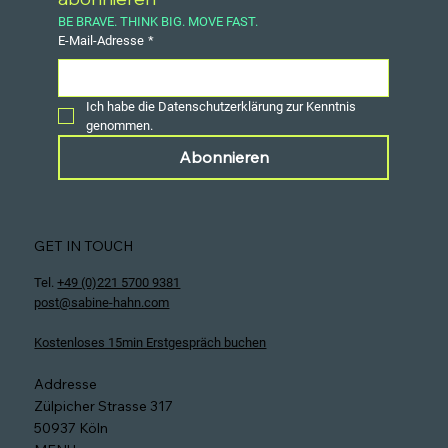
BE BRAVE. THINK BIG. MOVE FAST.
E-Mail-Adresse
*
Ich habe die Datenschutzerklärung zur Kenntnis 
genommen.
Abonnieren
GET IN TOUCH
Tel.
+49 (0)221 5700 9381
post@sabine-hahn.com
Kostenloses 15min Erstgespräch buchen
Addresse
Zülpicher Strasse 317
50937 Köln