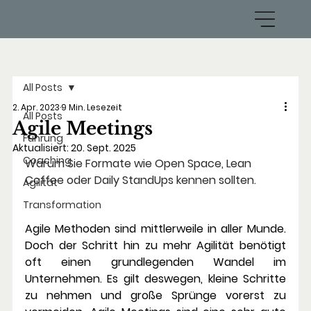
All Posts
2. Apr. 2023
9 Min. Lesezeit
All Posts
Agile Meetings
Führung
Aktualisiert:
20. Sept. 2025
Coaching
Warum Sie Formate wie Open Space, Lean 
Coffee oder Daily StandUps kennen sollten.
Agilität
Transformation
Agile Methoden sind mittlerweile in aller Munde. 
Doch der Schritt hin zu mehr Agilität benötigt 
oft einen grundlegenden Wandel im 
Unternehmen. Es gilt deswegen, kleine Schritte 
zu nehmen und große Sprünge vorerst zu 