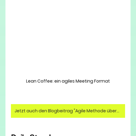
Lean Coffee: ein agiles Meeting Format
Jetzt auch den Blogbeitrag "Agile Methode überblicken" lesen!