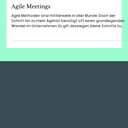
Agilität
Agile Meetings
Agile Methoden sind mittlerweile in aller Munde. Doch der
Schritt hin zu mehr Agilität benötigt oft einen grundlegenden
Wandel im Unternehmen. Es gilt deswegen, kleine Schritte zu
nehmen und große Sprünge vorerst zu vermeiden. Agile
Meetings sind eine sehr gute Gelegenheit, die Prinzipien agiler
Methoden auszutesten und anzuwenden.