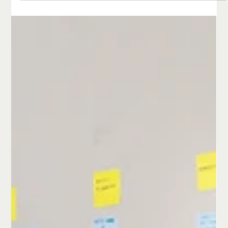
Arbeitsplatz zum Begegnungsraum
Burnout entsteht selten nur durch zu viel Arbeit – oft sind
innere Antreiber, Glaubenssätze und fehlende Grenzen die
wahren Ursachen. In „Burnout Coaching: Wenn alles zu viel wird“
erfährst du, wie du Überlastung früh erkennst, welche
Symptome ernst zu nehmen sind und wie Coaching helfen
kann – präventiv, begleitend zu einer Therapie oder als Weg
zurück zu mehr Klarheit, Kraft und Lebensfreude.