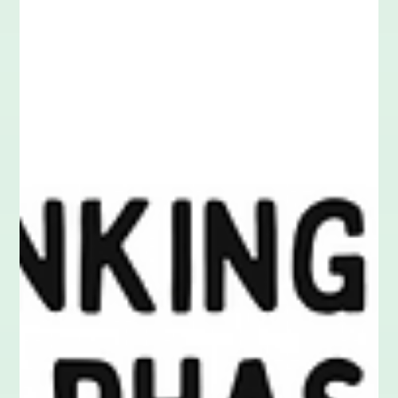
28. März 2024
10 Min. Lesezeit
Agilität
Arbeiten mit Kanban Board
Einfach und kompakt erklärt, damit Sie sofort durchstarten
können. Agiles Arbeiten – viele denken hierbei direkt an das
Begriffe wie SCRUM , an eine Retrospektive oder auch an agile
Teams . Dabei sind diese Methoden nicht die einzige Art, wie
Sie in Ihrem Unternehmen agiles Projektmanagement
anwenden können. Das Kanban Board ist eines der
beliebtesten Tools in der agilen Projektmanagementwelt.
Doch was ist Kanban eigentlich? Nach welchem Prinzip
funktioniert es und was h