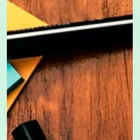
6. Sept. 2023
6 Min. Lesezeit
Agilität
Design Thinking
Design Thinking ist eine kreative Methode zur Problemlösung,
die Nutzer:innen in den Mittelpunkt stellt. In einem Design
Thinking Workshop lernst du, komplexe Herausforderungen
strukturiert in sechs Phasen zu bearbeiten: Verstehen,
Beobachten, Definieren, Ideen entwickeln, Prototypen bauen
und Testen. Praxisbeispiele zeigen, wie Unternehmen mit
Design Thinking innovative Produkte und Services entwickeln.
So wird Kreativität zur treibenden Kraft für echte Innovation.