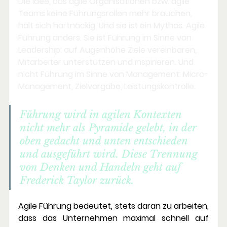
Die Idee, das agile Organisationen bzw. agile 
Teams keine Führungsrollen mehr brauchen, 
hält sich hartnäckig. Und sie ist ein Mythos. Agile 
Führung anders. Sie ist Führung im Sinne von 
Leadership: auf Augenhöhe Ziele vereinbaren, 
Mitarbeiter unterstützen und inspirieren. Und 
nicht Führung im Sinne von Management: Micro-
Management, Zielvorgabe, Leistungskontrolle.
Führung wird in agilen Kontexten 
nicht mehr als Pyramide gelebt, in der 
oben gedacht und unten entschieden 
und ausgeführt wird. Diese Trennung 
von Denken und Handeln geht auf 
Frederick Taylor zurück.
Agile Führung bedeutet, stets daran zu arbeiten, 
dass das Unternehmen maximal schnell auf 