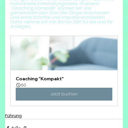
individuelle Entwicklungsreise. In einem 
"Coaching Kompakt" können wir uns 
gemeinsam den Stan der Dinge anschauen 
und erste Schritte und Impulse erarbeiten.  
Dafür nehme ich mir 60min Zeit für Sie und Ihr 
Anliegen.
Coaching "Kompakt"
60
Jetzt buchen
Führung