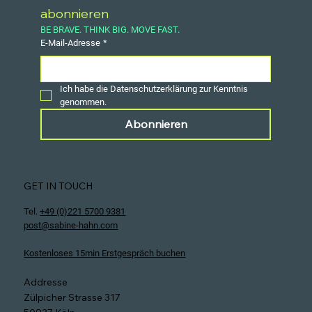
abonnieren
BE BRAVE. THINK BIG. MOVE FAST.
E-Mail-Adresse
*
Ich habe die Datenschutzerklärung zur Kenntnis 
genommen.
Abonnieren
GET IN TOUCH
Tel.
+49 (0)221 5700 9381
post@sabine-hahn.com
Kostenloses 15min Erstgespräch buchen
Addresse
Zülpicher Strasse 317