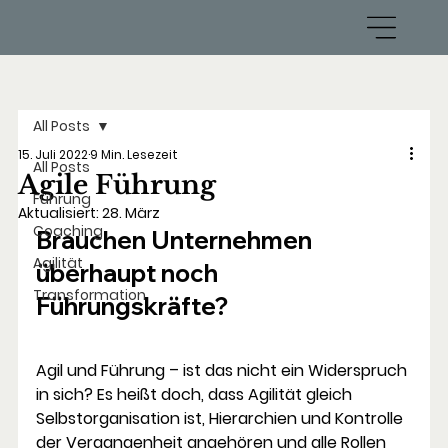
All Posts
15. Juli 2022
9 Min. Lesezeit
All Posts
Agile Führung
Führung
Aktualisiert:
28. März
Coaching
Brauchen Unternehmen 
Agilität
überhaupt noch 
Transformation
Führungskräfte?
Agil und Führung – ist das nicht ein Widerspruch 
in sich? Es heißt doch, dass Agilität gleich 
Selbstorganisation ist, Hierarchien und Kontrolle 
der Vergangenheit angehören und alle Rollen 