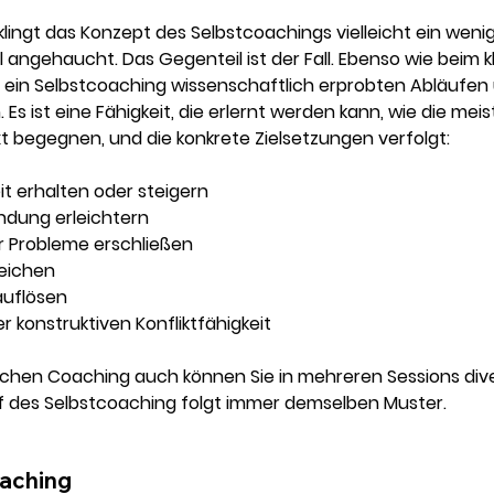
klingt das Konzept des Selbstcoachings vielleicht ein wenig 
l angehaucht. Das Gegenteil ist der Fall. Ebenso wie beim k
 ein Selbstcoaching wissenschaftlich erprobten Abläufen 
s ist eine Fähigkeit, die erlernt werden kann, wie die meis
t begegnen, und die konkrete Zielsetzungen verfolgt: 
it erhalten oder steigern 
ndung erleichtern 
 Probleme erschließen 
reichen 
auflösen
 konstruktiven Konfliktfähigkeit 
schen Coaching auch können Sie in mehreren Sessions diver
uf des Selbstcoaching folgt immer demselben Muster. 
oaching