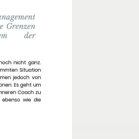
anagement 
re Grenzen 
em der 
och nicht ganz. 
immten Situation 
men jedoch von 
onen. Es geht um 
inneren Coach zu 
 ebenso wie die 