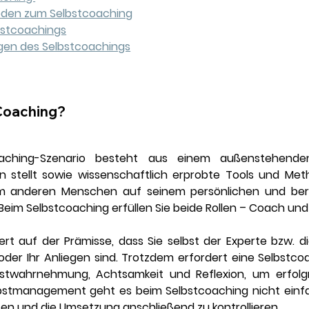
oden zum Selbstcoaching
lbstcoachings
gen des Selbstcoachings
Coaching?
aching-Szenario besteht aus einem außenstehenden 
en stellt sowie wissenschaftlich erprobte Tools und Me
m anderen Menschen auf seinem persönlichen und ber
Beim Selbstcoaching erfüllen Sie beide Rollen – Coach un
rt auf der Prämisse, dass Sie selbst der Experte bzw. die 
der Ihr Anliegen sind. Trotzdem erfordert eine Selbstcoa
twahrnehmung, Achtsamkeit und Reflexion, um erfolgre
stmanagement geht es beim Selbstcoaching nicht einfa
sen und die Umsetzung anschließend zu kontrollieren. 