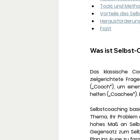
Tools und Meth
Vorteile des Se
Herausforderun
Fazit
Was ist Selbst-
Das klassische Co
zielgerichtete Frag
(„Coach“), um eine
helfen („Coachee“). 
Selbstcoaching basie
Thema, Ihr Problem o
hohes Maß an Selbs
Gegensatz zum Selb
Plan ins Auge zu fas