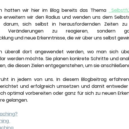
 hatten wir hier im Blog bereits das Thema 
 Selbstf
te erweitern wir den Radius und wenden uns dem 
Selbs
 darum, sich selbst in herausfordernden Zeiten zu 
f Veränderungen zu reagieren, sondern g
cklung und neue Erkenntnisse, die wir über uns selbst gew
nn überall dort angewendet werden, wo man sich über
ar werden möchte. Sie planen konkrete Schritte und analy
en, die diesen Zielen entgegenstehen, um sie anschließen
ruht in jedem von uns. In diesem Blogbeitrag erfahren 
gerichtet und erfolgreich umsetzen und damit entweder 
h optimal vorbereiten oder ganz für sich zu neuen Erkenn
ere gelangen. 
oaching?
hing 
aching 