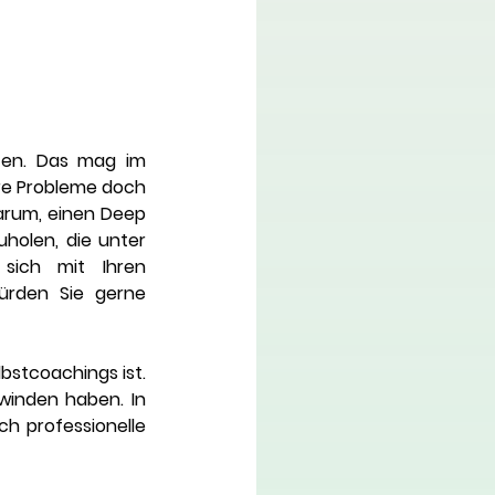
ten. Das mag im 
re Probleme doch 
arum, einen Deep 
olen, die unter 
sich mit Ihren 
rden Sie gerne 
stcoachings ist. 
inden haben. In 
h professionelle 