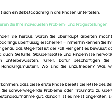
 sich ein Selbstcoaching in drei Phasen unterteilen. 
inieren Sie Ihre individuellen Problem- und Fragestellungen
finden Sie heraus, woran Sie überhaupt arbeiten möch
achings überflüssig erscheinen – immerhin kennen Sie Ih
r genau das Gegenteil ist der Fall. Hier geht es bewusst d
auch Gefühle, Glaubenssätze und Hindernisse hervorzuh
m Unterbewussten, ruhen. Dafür beschäftigen Sie 
Handlungsmustern. Wo sind Sie unzufrieden? Was wü
kommen, dass diese erste Phase bereits die letzte des Selb
 Sie schwerwiegende Probleme oder Traumata zu überw
Bestandsaufnahme gut, danach ist es meist angeraten, sic