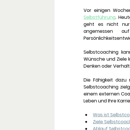
Vor einigen Wochen
Selbstführung
. Heu
geht es nicht nur
angemessen au
Persönlichkeitsentwi
Selbstcoaching ka
Wünsche und Ziele kl
Denken oder Verhalt
Die Fähigkeit dazu 
Selbstcoaching ziel
einem externen Coac
Leben und Ihre Karri
Was ist Selbstc
Ziele Selbstcoac
Ablauf Selbstco