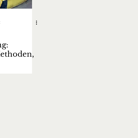
t
ng:
Methoden,