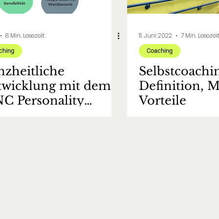
8 Min. Lesezeit
11. Juni 2022
7 Min. Lesezei
ching
Coaching
zheitliche
Selbstcoachi
twicklung mit dem
Definition, 
C Personality
Vorteile
filer