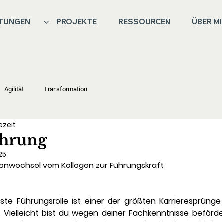
STUNGEN
PROJEKTE
RESSOURCEN
ÜBER M
Agilität
Transformation
ezeit
ührung
025
ollenwechsel vom Kollegen zur Führungskraft
rste Führungsrolle ist einer der größten Karrieresprünge
 Vielleicht bist du wegen deiner Fachkenntnisse beförd