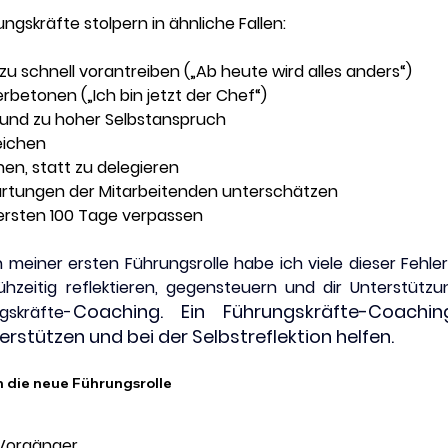
ngskräfte stolpern in ähnliche Fallen:
 schnell vorantreiben („Ab heute wird alles anders“)
erbetonen („Ich bin jetzt der Chef“)
 und zu hoher Selbstanspruch
eichen
hen, statt zu delegieren
rtungen der Mitarbeitenden unterschätzen
ersten 100 Tage verpassen
n meiner ersten Führungsrolle habe ich viele dieser Fehler
rühzeitig reflektieren, gegensteuern und dir Unterstütz
Coaching. Ein Führungskräfte-Coachi
skräfte-
rstützen und bei der Selbstreflektion helfen.
 die neue Führungsrolle 
 Vorgänger