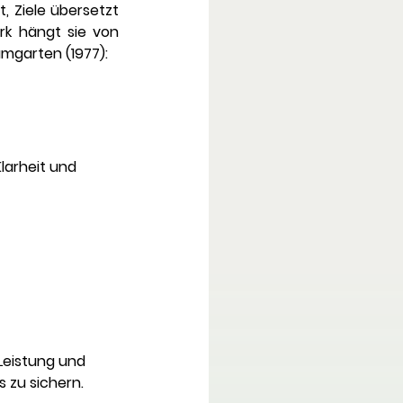
 Ziele übersetzt 
k hängt sie von 
umgarten (1977):
arheit und 
eistung und 
 zu sichern.