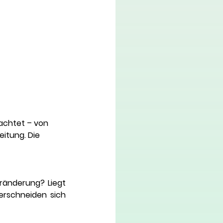
achtet – von 
itung. Die 
ränderung? Liegt 
rschneiden sich 