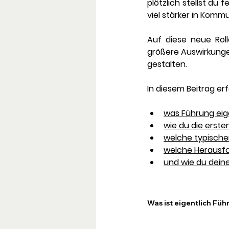
plötzlich stellst du
viel stärker in Komm
Auf diese neue Roll
größere Auswirkungen
gestalten.
In diesem Beitrag erf
was Führung eig
wie du die erste
welche typischen
welche Herausfo
und wie du dein
Was ist eigentlich Fü