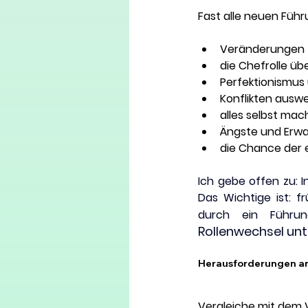
Fast alle neuen Führu
Veränderungen zu
die Chefrolle üb
Perfektionismus
Konflikten ausw
alles selbst mac
Ängste und Erwa
die Chance der 
Ich gebe offen zu: I
Das Wichtige ist: f
durch ein Führung
Rollenwechsel unte
Herausforderungen an
Vergleiche mit dem