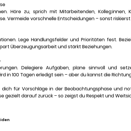
ase
n. Höre zu, sprich mit Mitarbeitenden, Kolleg:innen, Ku
sse. Vermeide vorschnelle Entscheidungen – sonst riskierst
tionen. Lege Handlungsfelder und Prioritäten fest. Bezie
spart Überzeugungsarbeit und stärkt Beziehungen.
e
rungen. Delegiere Aufgaben, plane sinnvoll und setze 
wird in 100 Tagen erledigt sein – aber du kannst die Richtun
 dich für Vorschläge in der Beobachtungsphase und noti
gezielt darauf zurück – so zeigst du Respekt und Weitsic
eiden