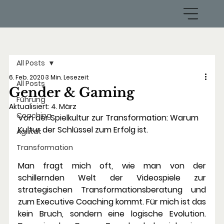
All Posts
6. Feb. 2020
3 Min. Lesezeit
All Posts
Gender & Gaming
Führung
Aktualisiert:
4. März
Coaching
Von der Spielkultur zur Transformation: Warum 
Kultur der Schlüssel zum Erfolg ist.
Agilität
Transformation
Man fragt mich oft, wie man von der 
schillernden Welt der Videospiele zur 
strategischen Transformationsberatung und 
zum Executive Coaching kommt. Für mich ist das 
kein Bruch, sondern eine logische Evolution. 