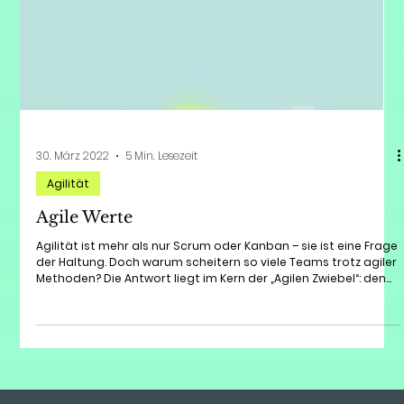
30. März 2022
5 Min. Lesezeit
Agilität
Agile Werte
Agilität ist mehr als nur Scrum oder Kanban – sie ist eine Frage
der Haltung. Doch warum scheitern so viele Teams trotz agiler
Methoden? Die Antwort liegt im Kern der „Agilen Zwiebel“: den
Werten. Erfahre in diesem Beitrag, warum Werte wie Mut, Fokus
und Offenheit das unsichtbare Betriebssystem deines Erfolgs
sind und wie du sie in der VUCA-Welt als Kompass nutzt, um