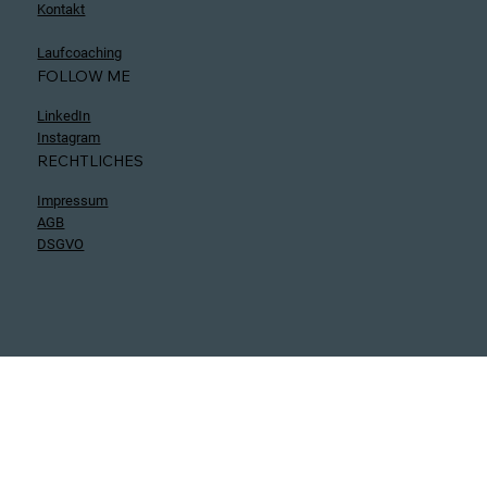
Projekte
Ressourcen
Über mich
Blog
Kontakt
Laufcoaching
FOLLOW ME
LinkedIn
Instagram
RECHTLICHES
Impressum
AGB
DSGVO