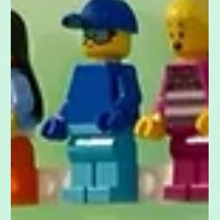
Ein Change-Prozess ist strategisch perfekt geplant, doch dein
Team zieht nicht mit? Veränderungen scheitern selten an der
Technologie, sondern am Menschen. Während die Kübler-
Ross-Kurve die emotionalen Phasen beschreibt, liefert das
ADKAR-Modell einen konkreten, strukturierten Fahrplan für
Führungskräfte. In diesem Blogpost erfährst du, wie die 5
Phasen (Awareness, Desire, Knowledge, Ability, Reinforcement)
funktionieren und wie du das Modell als praktischen Check-up
in deine