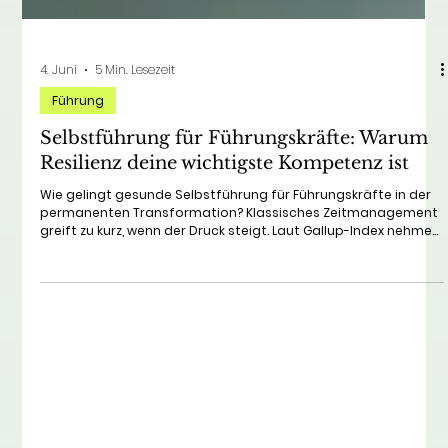
4. Juni
5 Min. Lesezeit
Führung
Selbstführung für Führungskräfte: Warum
Resilienz deine wichtigste Kompetenz ist
Wie gelingt gesunde Selbstführung für Führungskräfte in der
permanenten Transformation? Klassisches Zeitmanagement
greift zu kurz, wenn der Druck steigt. Laut Gallup-Index nehmen
psychische Belastungen im Business rasant zu. Erfahre in
diesem Beitrag, warum Resilienz deine wichtigste
Führungskompetenz ist, wie du Burnout-Warnsignale
rechtzeitig erkennst und mit 3 praxiserprobten Tipps deine