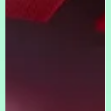
1. Nov. 2025
6 Min. Lesezeit
Führung
Talent Development ist Führungsaufgabe.
Talent Development ist die Kernaufgabe jeder modernen
Führungskraft, nicht nur ein HR-Thema. In einer agilen Welt
findet Wachstum nicht mehr auf der Karriereleiter, sondern
durch wachsende Projektverantwortung statt. Erfahre, wie Du
ein Growth Mindset kultivierst und durch Psychologische
Sicherheit (Amy Edmondson) sowie die bewusste Nutzung der
Learning Zone Deine Top-Talente bindest. Der Schlüssel:
Verwandle Deine Führungsrolle in eine
Entwicklungspartnerschaft.