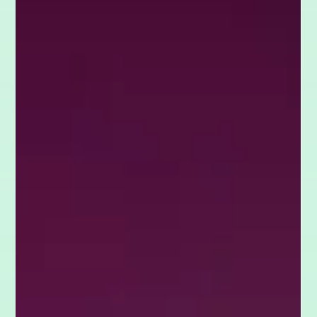
26. Feb.
5 Min. Lesezeit
Führung
Konfliktkompetenz in der Führung
Wo Druck steigt, wächst die Reibung. Doch Konflikte sind kein
Führungsversagen, sondern ein Signal für notwendige Klärung.
Erfahre in diesem Beitrag, warum Scheinharmonie toxisch
wirkt und wie du das Glasl-Modell der Eskalation als Diagnose-
Tool nutzt. Lerne die 5 Kernaspekte der Konfliktkompetenz
kennen, um psychologische Sicherheit zu schaffen und
Reibung in strategische Resilienz zu verwandeln. Führe dein
Team souverän durch komplexe Zeiten.