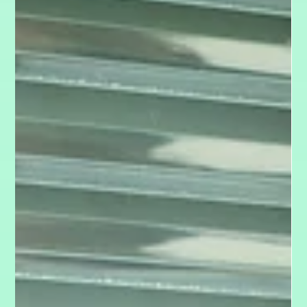
1. Aug. 2025
5 Min. Lesezeit
Führung
Psychologische Sicherheit im Team
Psychologische Sicherheit bedeutet nicht, dass alle sich
immer wohlfühlen oder Konflikte verschwinden – im Gegenteil:
Sie schafft erst die Grundlage dafür, dass spannungsreiche,
aber produktive Gespräche möglich werden. Vertrauen ist oft
personenbezogen – „Ich vertraue dir.“ Psychologische
Sicherheit dagegen ist ein kollektives Klima: „Ich fühle mich hier
sicher, mich zu zeigen.“ Dieser Unterschied ist entscheidend.
Denn selbst in Teams mit guter Chemie kann ein schwaches
Mac