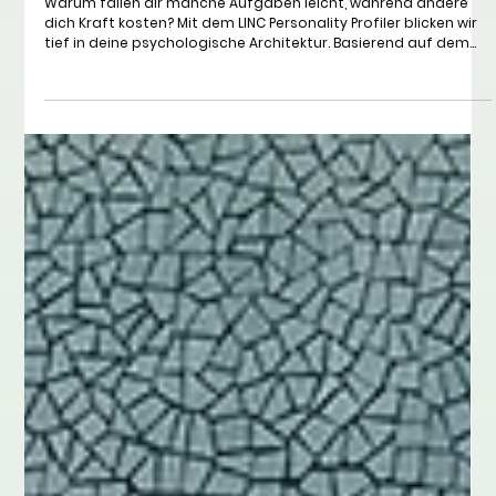
2. Mai
7 Min. Lesezeit
Führung
Positive Psychologie und Positive
Leadership
Warum fallen dir manche Aufgaben leicht, während andere
dich Kraft kosten? Mit dem LINC Personality Profiler blicken wir
tief in deine psychologische Architektur. Basierend auf dem
wissenschaftlichen Goldstandard der Big Five analysieren wir
nicht nur dein Verhalten, sondern auch deine inneren Motive
und Kompetenzen. Ob im Business, im tiefgehenden Coaching
oder als Sport Profiler für dein Training: Erfahre, wie du deine
Potenziale ohne Verbiegen voll ausschöpfst.