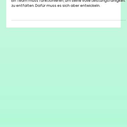
Team-Entwicklung: Phasen, Rollen und was
wirklich zählt
Ein Team muss funktionieren, um seine volle Leistungsfähigkeit
zu entfalten. Dafür muss es sich aber entwickeln.