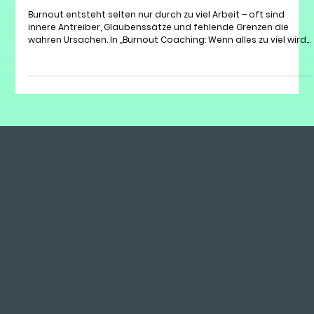
Arbeitsplatz zum Begegnungsraum
Burnout entsteht selten nur durch zu viel Arbeit – oft sind
innere Antreiber, Glaubenssätze und fehlende Grenzen die
wahren Ursachen. In „Burnout Coaching: Wenn alles zu viel wird“
erfährst du, wie du Überlastung früh erkennst, welche
Symptome ernst zu nehmen sind und wie Coaching helfen
kann – präventiv, begleitend zu einer Therapie oder als Weg
zurück zu mehr Klarheit, Kraft und Lebensfreude.