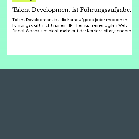
1. Nov. 2025
6 Min. Lesezeit
Führung
Talent Development ist Führungsaufgabe.
Talent Development ist die Kernaufgabe jeder modernen
Führungskraft, nicht nur ein HR-Thema. In einer agilen Welt
findet Wachstum nicht mehr auf der Karriereleiter, sondern
durch wachsende Projektverantwortung statt. Erfahre, wie Du
ein Growth Mindset kultivierst und durch Psychologische
Sicherheit (Amy Edmondson) sowie die bewusste Nutzung der
Learning Zone Deine Top-Talente bindest. Der Schlüssel:
Verwandle Deine Führungsrolle in eine
Entwicklungspartnerschaft.