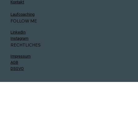
Über mich
Blog
Kontakt
Laufcoaching
FOLLOW ME
LinkedIn
Instagram
RECHTLICHES
Impressum
AGB
DSGVO