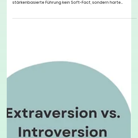
Bis zu 72 % weniger Fluktuation und 29 % mehr Profitabilität: Die
Zahlen von Gallup und der Wissenschaft zeigen deutlich, dass
stärkenbasierte Führung kein Soft-Fact, sondern harte
Betriebswirtschaft ist. Lerne in diesem praxisnahen Leitfaden
das Linley-Stärken-Modell kennen und erfahre, wie du als
Führungskraft oder HR-Profi Potenziale gezielt maximierst.