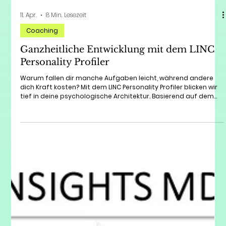
11. Apr.
8 Min. Lesezeit
Coaching
Ganzheitliche Entwicklung mit dem LINC
Personality Profiler
Warum fallen dir manche Aufgaben leicht, während andere
dich Kraft kosten? Mit dem LINC Personality Profiler blicken wir
tief in deine psychologische Architektur. Basierend auf dem
wissenschaftlichen Goldstandard der Big Five analysieren wir
nicht nur dein Verhalten, sondern auch deine inneren Motive
und Kompetenzen. Ob im Business, im tiefgehenden Coaching
oder als Sport Profiler für dein Training: Erfahre, wie du deine
Potenziale ohne Verbiegen voll ausschöpfst.