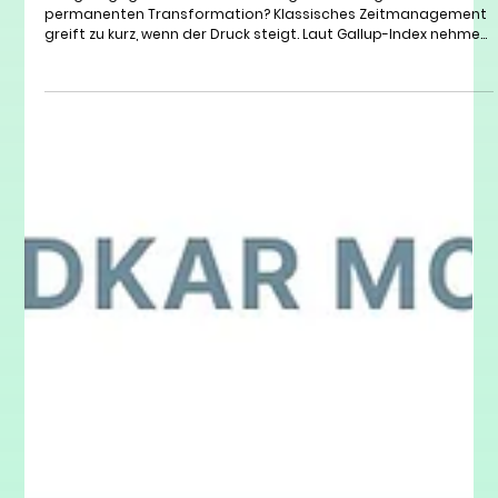
Resilienz deine wichtigste Kompetenz ist
Wie gelingt gesunde Selbstführung für Führungskräfte in der
permanenten Transformation? Klassisches Zeitmanagement
greift zu kurz, wenn der Druck steigt. Laut Gallup-Index nehmen
psychische Belastungen im Business rasant zu. Erfahre in
diesem Beitrag, warum Resilienz deine wichtigste
Führungskompetenz ist, wie du Burnout-Warnsignale
rechtzeitig erkennst und mit 3 praxiserprobten Tipps deine
mentale Energie erfolgreich managst.