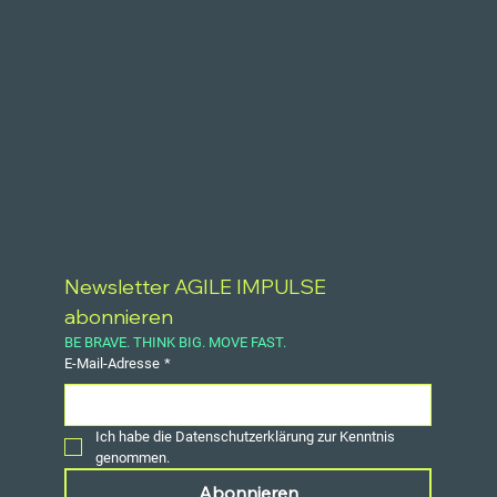
Phasen (Awareness, Desire, Knowledge, Ability, Reinforcement)
funktionieren und wie du das Modell als praktischen Check-up
in deine
Newsletter AGILE IMPULSE 
abonnieren
BE BRAVE. THINK BIG. MOVE FAST.
E-Mail-Adresse
*