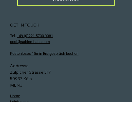
Ich habe die Datenschutzerklärung zur Kenntnis 
genommen.
Abonnieren
GET IN TOUCH
Tel.
+49 (0)221 5700 9381
post@sabine-hahn.com
Kostenloses 15min Erstgespräch buchen
Addresse
Zülpicher Strasse 317
50937 Köln
MENU
Home
Leistungen