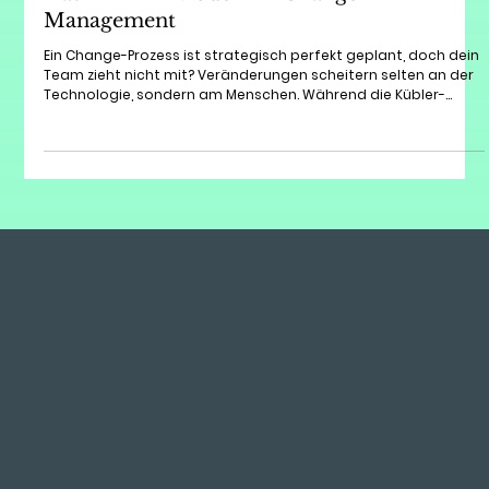
Das ADKAR-Modell im Change
Management
Ein Change-Prozess ist strategisch perfekt geplant, doch dein
Team zieht nicht mit? Veränderungen scheitern selten an der
Technologie, sondern am Menschen. Während die Kübler-
Ross-Kurve die emotionalen Phasen beschreibt, liefert das
ADKAR-Modell einen konkreten, strukturierten Fahrplan für
Führungskräfte. In diesem Blogpost erfährst du, wie die 5
Phasen (Awareness, Desire, Knowledge, Ability, Reinforcement)
funktionieren und wie du das Modell als praktischen Check-up
in deine