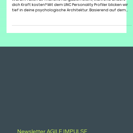
Warum fallen dir manche Aufgaben leicht, während andere
dich Kraft kosten? Mit dem LINC Personality Profiler blicken wir
tief in deine psychologische Architektur. Basierend auf dem
wissenschaftlichen Goldstandard der Big Five analysieren wir
nicht nur dein Verhalten, sondern auch deine inneren Motive
und Kompetenzen. Ob im Business, im tiefgehenden Coaching
oder als Sport Profiler für dein Training: Erfahre, wie du deine
Potenziale ohne Verbiegen voll ausschöpfst.