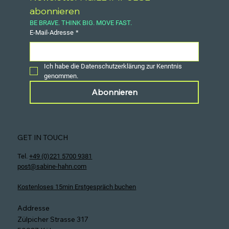
Newsletter AGILE IMPULSE 
abonnieren
BE BRAVE. THINK BIG. MOVE FAST.
E-Mail-Adresse
*
Ich habe die Datenschutzerklärung zur Kenntnis 
genommen.
Abonnieren
GET IN TOUCH
Tel.
+49 (0)221 5700 9381
post@sabine-hahn.com
Kostenloses 15min Erstgespräch buchen
Addresse