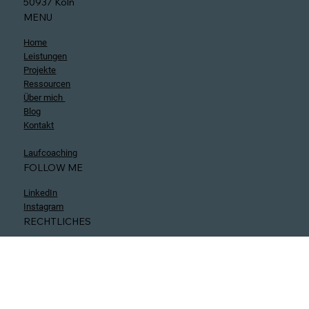
Zülpicher Strasse 317
50937 Köln
MENU
Home
Leistungen
Projekte
Ressourcen
Über mich
Blog
Kontakt
Laufcoaching
FOLLOW ME
LinkedIn
Instagram
RECHTLICHES
Impressum
AGB
DSGVO