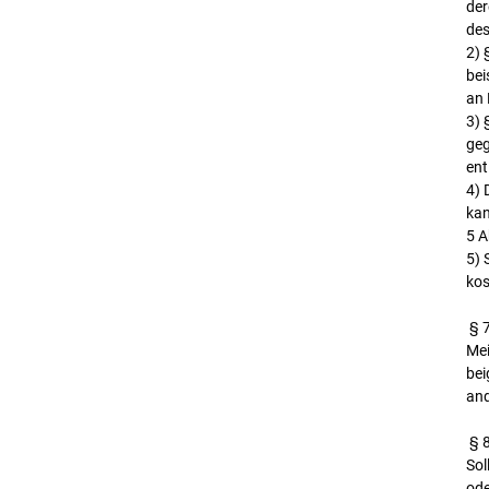
der
des
2) 
bei
an 
3) 
geg
ent
4) 
kan
5 A
5) 
kos
§ 7
Mei
bei
and
§ 8
Sol
ode