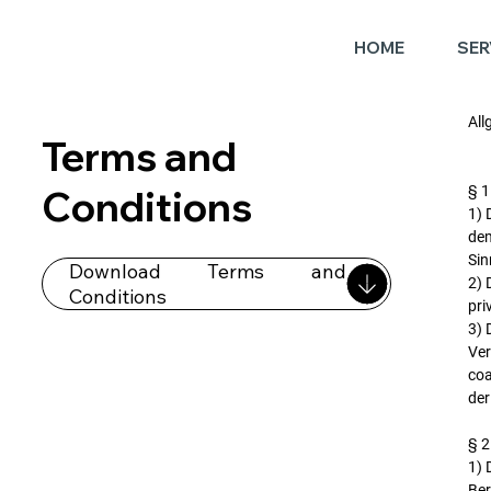
HOME
SER
All
Terms and
§ 1
Conditions
1) 
dem
Sin
Download Terms and
2) 
Conditions
pri
3) 
Ver
coa
der
§ 2
1) 
Ber