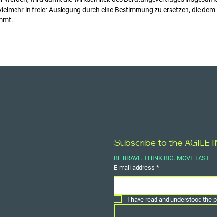
 vielmehr in freier Auslegung durch eine Bestimmung zu ersetzen, die d
mmt.
Subscribe to the AGILE 
BE BRAVE. THINK BIG. MOVE FAST.
E-mail address
*
I have read and understood the pr