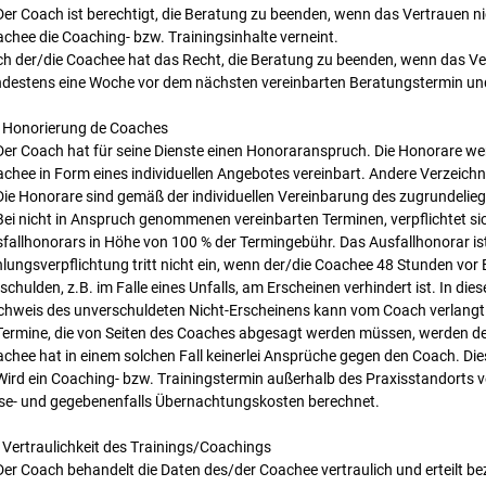
Der Coach ist berechtigt, die Beratung zu beenden, wenn das Vertrauen n
chee die Coaching- bzw. Trainingsinhalte verneint.
h der/die Coachee hat das Recht, die Beratung zu beenden, wenn das Ver
destens eine Woche vor dem nächsten vereinbarten Beratungstermin und s
 Honorierung de Coaches
Der Coach hat für seine Dienste einen Honoraranspruch. Die Honorare w
chee in Form eines individuellen Angebotes vereinbart. Andere Verzeichni
Die Honorare sind gemäß der individuellen Vereinbarung des zugrunde
Bei nicht in Anspruch genommenen vereinbarten Terminen, verpflichtet si
fallhonorars in Höhe von 100 % der Termingebühr. Das Ausfallhonorar ist
lungsverpflichtung tritt nicht ein, wenn der/die Coachee 48 Stunden vor
schulden, z.B. im Falle eines Unfalls, am Erscheinen verhindert ist. In dies
hweis des unverschuldeten Nicht-Erscheinens kann vom Coach verlang
Termine, die von Seiten des Coaches abgesagt werden müssen, werden de
chee hat in einem solchen Fall keinerlei Ansprüche gegen den Coach. Di
Wird ein Coaching- bzw. Trainingstermin außerhalb des Praxisstandorts
se- und gegebenenfalls Übernachtungskosten berechnet.
 Vertraulichkeit des Trainings/Coachings
Der Coach behandelt die Daten des/der Coachee vertraulich und erteilt b