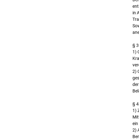
ent
in 
Tra
Sow
ane
§ 3
1) 
Kra
ver
2) 
ges
der
Bel
§ 4
1) 
Mit
ein
2) 
Ber