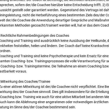
sprechen, sofern der/die Coachee hierüber keine Entscheidung trifft. 2) E
Aussicht gestellt oder garantiert werden. Gegenstand des Vertrags ist da
iningsleistung, nicht die Herbeiführung eines bestimmten Ziels des/der C
eit der/die Coachee die Anwendung derartiger Gespräche und Maßnahme
rkannten Methoden gecoacht/trainiert werden will, hat er das dem Coac
 Rechtliche Rahmenbedingungen des Coaches
Coaching und Training sind ausdrücklich keine Ausübung der Heilkunde,
nkheiten feststellen, heilen und lindern. Der Coach darf keine Kranksc
ordnen.
Coaching und Training sind keine Psychotherapie und kein Ersatz für ei
amten Coaching- bzw. Trainingsprozesses die volle Verantwortung für s
 Coaching- bzw. Trainingstermine. Die Teilnahme an einem Coaching bzw.
astbarkeit voraus.
 Mitwirkung des Coachee/Trainee
Zu einer aktiven Mitwirkung ist der/die Coachee nicht verpflichtet. Eine Be
wirkung des/der Coachee sinnvoll. Dies gilt insbesondere für die Erteilu
 Coaching bzw. Training wie auch für eine aktive Mitarbeit bei anderen M
Auch kann die Ablehnung einer angeratenen oder notwendigen ärztlichen
atung im Sinne des/der Coachee bestimmend sein.