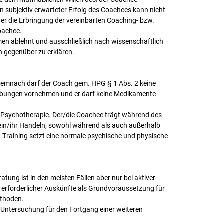
in subjektiv erwarteter Erfolg des Coachees kann nicht
her die Erbringung der vereinbarten Coaching- bzw.
oachee.
n ablehnt und ausschließlich nach wissenschaftlich
h gegenüber zu erklären.
 demnach darf der Coach gem. HPG § 1 Abs. 2 keine
hreibungen vornehmen und er darf keine Medikamente
ne Psychotherapie. Der/die Coachee trägt während des
ein/ihr Handeln, sowohl während als auch außerhalb
 Training setzt eine normale psychische und physische
ratung ist in den meisten Fällen aber nur bei aktiver
ng erforderlicher Auskünfte als Grundvoraussetzung für
ethoden.
 Untersuchung für den Fortgang einer weiteren