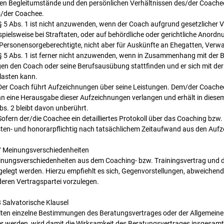
en Begleitumstände und den persönlichen Verhältnissen des/der Coache
/der Coachee.
§ 5 Abs. 1 ist nicht anzuwenden, wenn der Coach aufgrund gesetzlicher Vor
spielsweise bei Straftaten, oder auf behördliche oder gerichtliche Anordnu
Personensorgeberechtigte, nicht aber für Auskünfte an Ehegatten, Verwa
§ 5 Abs. 1 ist ferner nicht anzuwenden, wenn in Zusammenhang mit der B
en den Coach oder seine Berufsausübung stattfinden und er sich mit de
lasten kann.
Der Coach führt Aufzeichnungen über seine Leistungen. Dem/der Coachee s
n eine Herausgabe dieser Aufzeichnungen verlangen und erhält in diesem 
bs. 2 bleibt davon unberührt.
Sofern der/die Coachee ein detailliertes Protokoll über das Coaching bzw. 
ten- und honorarpflichtig nach tatsächlichem Zeitaufwand aus den Auf
 Meinungsverschiedenheiten
nungsverschiedenheiten aus dem Coaching- bzw. Trainingsvertrag und d
gelegt werden. Hierzu empfiehlt es sich, Gegenvorstellungen, abweichend
eren Vertragspartei vorzulegen.
 Salvatorische Klausel
lten einzelne Bestimmungen des Beratungsvertrages oder der Allgemeine
r werden, wird damit die Wirksamkeit des Beratungsvertrages insgesamt 