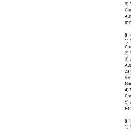
3) 
Coa
Auc
min
§ 5
1) 
Coa
2) 
3) 
Aus
Zah
Ver
Nac
4) 
Coa
5) 
Rei
§ 6
1) 