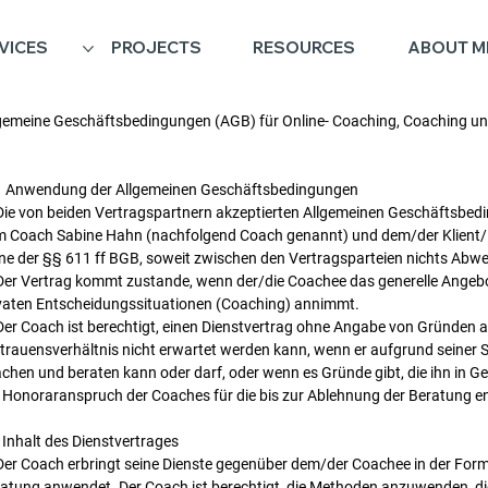
VICES
PROJECTS
RESOURCES
ABOUT M
gemeine Geschäftsbedingungen (AGB) für Online- Coaching, Coaching u
 Anwendung der Allgemeinen Geschäftsbedingungen
Die von beiden Vertragspartnern akzeptierten Allgemeinen Geschäftsbe
 Coach Sabine Hahn (nachfolgend Coach genannt) und dem/der Klient/i
ne der §§ 611 ff BGB, soweit zwischen den Vertragsparteien nichts Abwei
Der Vertrag kommt zustande, wenn der/die Coachee das generelle Angebo
vaten Entscheidungssituationen (Coaching) annimmt.
Der Coach ist berechtigt, einen Dienstvertrag ohne Angabe von Gründen 
trauensverhältnis nicht erwartet werden kann, wenn er aufgrund seiner S
chen und beraten kann oder darf, oder wenn es Gründe gibt, die ihn in Ge
 Honoraranspruch der Coaches für die bis zur Ablehnung der Beratung e
 Inhalt des Dienstvertrages
Der Coach erbringt seine Dienste gegenüber dem/der Coachee in der Form
atung anwendet. Der Coach ist berechtigt, die Methoden anzuwenden, d